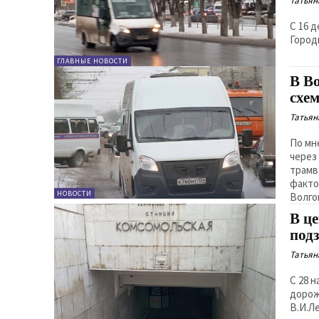
Татьян
С 16 
Город
ГЛАВНЫЕ НОВОСТИ
В В
схе
Татьян
По мн
через
трамв
факто
НОВОСТИ
Волго
В ц
под
Татьян
С 28 
дорож
В.И.Л