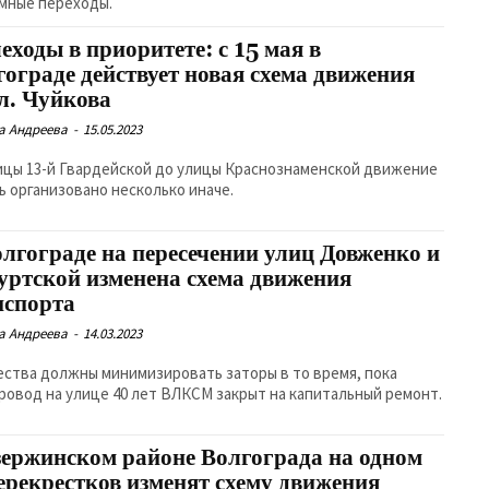
мные переходы.
еходы в приоритете: с 15 мая в
гограде действует новая схема движения
ул. Чуйкова
а Андреева
-
15.05.2023
ицы 13-й Гвардейской до улицы Краснознаменской движение
ь организовано несколько иначе.
олгограде на пересечении улиц Довженко и
уртской изменена схема движения
нспорта
а Андреева
-
14.03.2023
ства должны минимизировать заторы в то время, пока
ровод на улице 40 лет ВЛКСМ закрыт на капитальный ремонт.
зержинском районе Волгограда на одном
перекрестков изменят схему движения