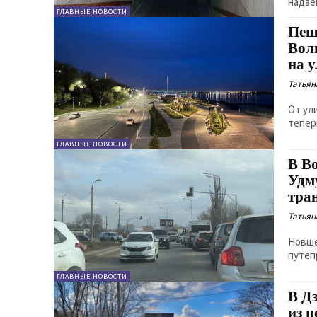
надзе
ГЛАВНЫЕ НОВОСТИ
Пеш
Вол
на 
Татьян
От ул
тепер
ГЛАВНЫЕ НОВОСТИ
В В
Удм
тра
Татьян
Новше
путеп
ГЛАВНЫЕ НОВОСТИ
В Д
из 