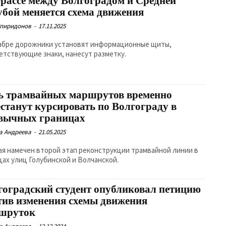
трассе между Волгоградом и Средней
убой меняется схема движения
Спиридонов
-
17.11.2025
абре дорожники установят информационные щиты,
етствующие знаки, нанесут разметку.
ь трамвайных маршрутов временно
естанут курсировать по Волгограду в
вычных границах
а Андреева
-
21.05.2025
мая намечен второй этап реконструкции трамвайной линии в
цах улиц Голубинской и Волчанской.
гоградский студент опубликовал петицию
тив изменения схемы движения
шруток