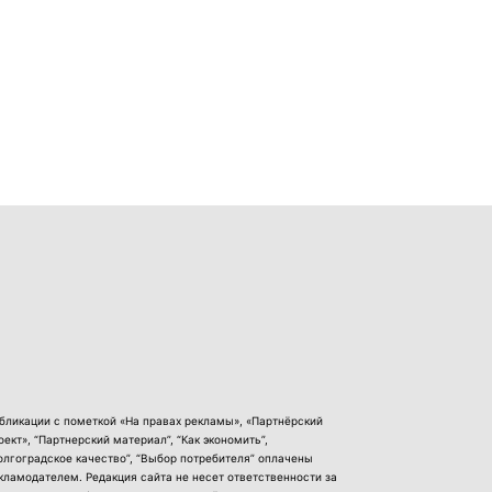
бликации с пометкой «На правах рекламы», «Партнёрский
оект», “Партнерский материал”, “Как экономить”,
олгоградское качество”, “Выбор потребителя” оплачены
кламодателем. Редакция сайта не несет ответственности за