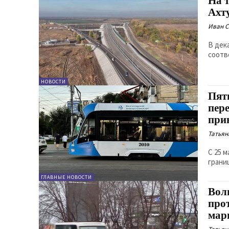
На 
Ахт
Иван 
В дек
соотв
НОВОСТИ
Пят
пер
при
Татьян
С 25 
грани
ГЛАВНЫЕ НОВОСТИ
Вол
про
мар