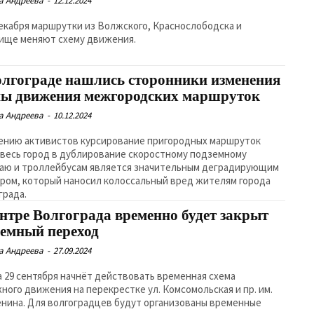
а Андреева
-
12.12.2024
декабря маршрутки из Волжского, Краснослободска и
ище меняют схему движения.
олгограде нашлись сторонники изменения
мы движения межгородских маршруток
а Андреева
-
10.12.2024
ению активистов курсирование пригородных маршруток
 весь город в дублирование скоростному подземному
аю и троллейбусам является значительным деградирующим
ром, который наносил колоссальный вред жителям города
града.
ентре Волгограда временно будет закрыт
земный переход
а Андреева
-
27.09.2024
на 29 сентября начнёт действовать временная схема
ного движения на перекрестке ул. Комсомольская и пр. им.
енина. Для волгоградцев будут организованы временные