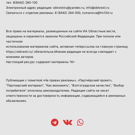
тел.
8(8442) 260-100
Электронный адрес редакции: oblvestiru@yandex.ru, info@oblvesti.ru
Связаться с отделом рекламы:
8 (8442) 264-000
, tumanova@fm104.ru
Все права на материалы, размещенные на сайте ИА Областные вести,
защищены и охраняются законом Российской Федерации. При полном или
частичном
использовании материалов сайта, активная гиперссылка на главную страницу
https://oblvesti.ru/ обязательна.Мнение редакции не всегда совпадает с
мнением авторов.
Настоящий ресурс содержит материалы 16+
Публикации с пометкой «На правах рекламы», «Партнёрский проект»,
“Партнерский материал”, “Как экономить”, “Волгоградское качество”, “Выбор
потребителя” оплачены рекламодателем. Редакция сайта не несет
ответственности за достоверность информации, содержащейся в рекламных
объявлениях.