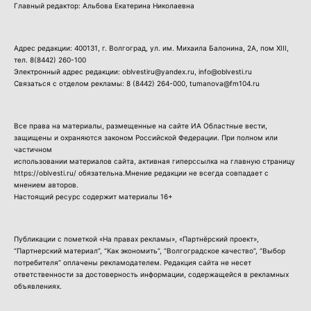
Главный редактор: Альбова Екатерина Николаевна
Адрес редакции: 400131, г. Волгоград, ул. им. Михаила Балонина, 2А, пом XIII,
тел.
8(8442) 260-100
Электронный адрес редакции: oblvestiru@yandex.ru, info@oblvesti.ru
Связаться с отделом рекламы:
8 (8442) 264-000
, tumanova@fm104.ru
Все права на материалы, размещенные на сайте ИА Областные вести,
защищены и охраняются законом Российской Федерации. При полном или
частичном
использовании материалов сайта, активная гиперссылка на главную страницу
https://oblvesti.ru/ обязательна.Мнение редакции не всегда совпадает с
мнением авторов.
Настоящий ресурс содержит материалы 16+
Публикации с пометкой «На правах рекламы», «Партнёрский проект»,
“Партнерский материал”, “Как экономить”, “Волгоградское качество”, “Выбор
потребителя” оплачены рекламодателем. Редакция сайта не несет
ответственности за достоверность информации, содержащейся в рекламных
объявлениях.