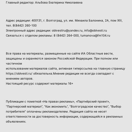
Главный редактор: Альбова Екатерина Николаевна
Адрес редакции: 400131, г. Волгоград, ул. им. Михаила Балонина, 2А, пом XIII,
тел.
8(8442) 260-100
Электронный адрес редакции: oblvestiru@yandex.ru, info@oblvesti.ru
Связаться с отделом рекламы:
8 (8442) 264-000
, tumanova@fm104.ru
Все права на материалы, размещенные на сайте ИА Областные вести,
защищены и охраняются законом Российской Федерации. При полном или
частичном
использовании материалов сайта, активная гиперссылка на главную страницу
https://oblvesti.ru/ обязательна.Мнение редакции не всегда совпадает с
мнением авторов.
Настоящий ресурс содержит материалы 16+
Публикации с пометкой «На правах рекламы», «Партнёрский проект»,
“Партнерский материал”, “Как экономить”, “Волгоградское качество”, “Выбор
потребителя” оплачены рекламодателем. Редакция сайта не несет
ответственности за достоверность информации, содержащейся в рекламных
объявлениях.