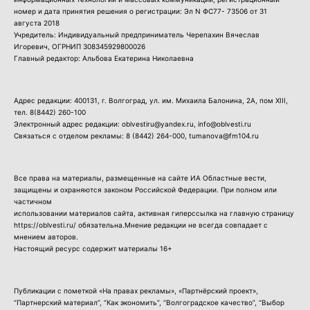
номер и дата принятия решения о регистрации: Эл N ФС77- 73506 от 31
августа 2018
Учредитель: Индивидуальный предприниматель Черепахин Вячеслав
Игоревич, ОГРНИП 308345929800026
Главный редактор: Альбова Екатерина Николаевна
Адрес редакции: 400131, г. Волгоград, ул. им. Михаила Балонина, 2А, пом XIII,
тел.
8(8442) 260-100
Электронный адрес редакции: oblvestiru@yandex.ru, info@oblvesti.ru
Связаться с отделом рекламы:
8 (8442) 264-000
, tumanova@fm104.ru
Все права на материалы, размещенные на сайте ИА Областные вести,
защищены и охраняются законом Российской Федерации. При полном или
частичном
использовании материалов сайта, активная гиперссылка на главную страницу
https://oblvesti.ru/ обязательна.Мнение редакции не всегда совпадает с
мнением авторов.
Настоящий ресурс содержит материалы 16+
Публикации с пометкой «На правах рекламы», «Партнёрский проект»,
“Партнерский материал”, “Как экономить”, “Волгоградское качество”, “Выбор