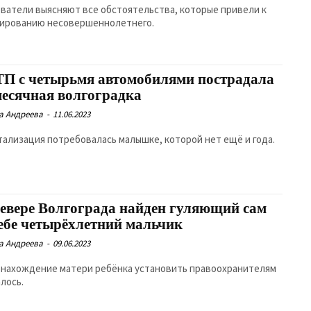
ватели выясняют все обстоятельства, которые привели к
ированию несовершеннолетнего.
ТП с четырьмя автомобилями пострадала
месячная волгоградка
а Андреева
-
11.06.2023
тализация потребовалась малышке, которой нет ещё и года.
севере Волгограда найден гуляющий сам
себе четырёхлетний мальчик
а Андреева
-
09.06.2023
нахождение матери ребёнка установить правоохранителям
алось.