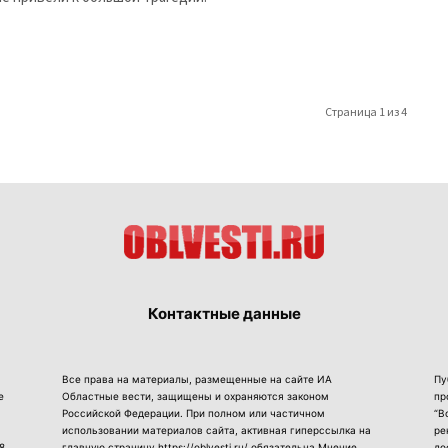
Страница 1 из 4
Контактные данные
Все права на материалы, размещенные на сайте ИА
Пу
е
Областные вести, защищены и охраняются законом
пр
Российской Федерации. При полном или частичном
“В
использовании материалов сайта, активная гиперссылка на
ре
8
главную страницу https://oblvesti.ru/ обязательна.Мнение
до