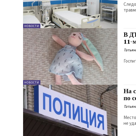
Следо
травм
НОВОСТИ
В Д
11-
Татьян
Госпи
НОВОСТИ
На 
по 
Татьян
Место
не уд