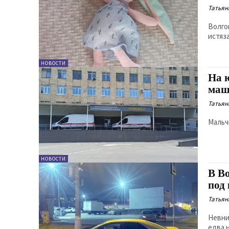
Татьян
Волго
истяз
НОВОСТИ
На 
маш
Татьян
Мальч
НОВОСТИ
В В
под
Татьян
Невни
едва 