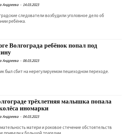
а Андреева
-
14.03.2023
градские следователи возбудили уголовное дело об
ании ребёнка.
юге Волгограда ребёнок попал под
ину
а Андреева
-
08.03.2023
ик был сбит на нерегулируемом пешеходном переходе.
олгограде трёхлетняя малышка попала
 колёса иномарки
а Андреева
-
04.03.2023
мательность матери и роковое стечение обстоятельств
не привели к большой трагедии.