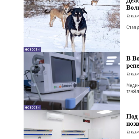
Дело
Вол
Татьян
Стая 
НОВОСТИ
В В
реп
Татьян
Медик
тяжёл
НОВОСТИ
Под
поз
Татьян