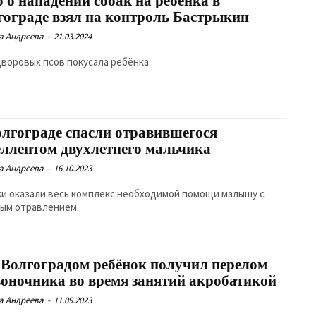
 о нападении собак на ребёнка в
гограде взял на контроль Бастрыкин
а Андреева
-
21.03.2024
дворовых псов покусала ребёнка.
олгограде спасли отравившегося
еллентом двухлетнего мальчика
а Андреева
-
16.10.2023
и оказали весь комплекс необходимой помощи малышу с
ым отравлением.
 Волгоградом ребёнок получил перелом
воночника во время занятий акробатикой
а Андреева
-
11.09.2023