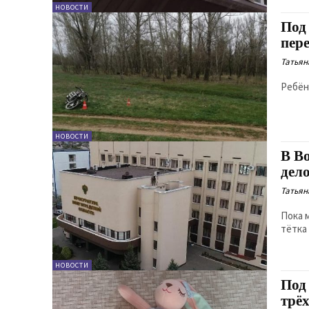
НОВОСТИ
Под
пер
Татьян
Ребён
НОВОСТИ
В В
дело
Татьян
Пока 
тётка
НОВОСТИ
Под
трё