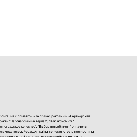
бликации с пометкой «На правах рекламы», «Партнёрский
оект», “Партнерский материал”, “Как экономить”,
олгоградское качество”, “Выбор потребителя” оплачены
кламодателем. Редакция сайта не несет ответственности за
стоверность информации, содержащейся в рекламных