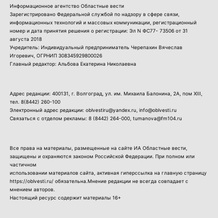
Информационное агентство Областные вести
Зарегистрировано Федеральной службой по надзору в сфере связи,
информационных технологий и массовых коммуникации, регистрационный
номер и дата принятия решения о регистрации: Эл N ФС77- 73506 от 31
августа 2018
Учредитель: Индивидуальный предприниматель Черепахин Вячеслав
Игоревич, ОГРНИП 308345929800026
Главный редактор: Альбова Екатерина Николаевна
Адрес редакции: 400131, г. Волгоград, ул. им. Михаила Балонина, 2А, пом XIII,
тел.
8(8442) 260-100
Электронный адрес редакции: oblvestiru@yandex.ru, info@oblvesti.ru
Связаться с отделом рекламы:
8 (8442) 264-000
, tumanova@fm104.ru
Все права на материалы, размещенные на сайте ИА Областные вести,
защищены и охраняются законом Российской Федерации. При полном или
частичном
использовании материалов сайта, активная гиперссылка на главную страницу
https://oblvesti.ru/ обязательна.Мнение редакции не всегда совпадает с
мнением авторов.
Настоящий ресурс содержит материалы 16+