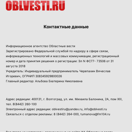
Контактные данные
Информационное агентство Областные вести
Зарегистрировано Федеральной службой по надзору в сфере связи,
информационных технологий и массовых коммуникации, регистрационный
номер и дата принятия решения о регистрации: Эл N ФС77- 73506 от 31
августа 2018
Учредитель: Индивидуальный предприниматель Черепахин Вячеслав
Игоревич, ОГРНИП 308345929800026
Главный редактор: Альбова Екатерина Николаевна
Адрес редакции: 400131, г. Волгоград, ул. им. Михаила Балонина, 2А, пом XIII,
тел.
8(8442) 260-100
Электронный адрес редакции: oblvestiru@yandex.ru, info@oblvesti.ru
Связаться с отделом рекламы:
8 (8442) 264-000
, tumanova@fm104.ru
Все права на материалы, размещенные на сайте ИА Областные вести,