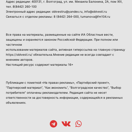
Адрес редакции: 400131, г. Волгоград, ул. им. Михаила Балонина, 2А, пом XIII,
тел.
8(8442) 260-100
Электронный адрес редакции: oblvestiru@yandex.ru, info@oblvesti.ru
Связаться с отделом рекламы:
8 (8442) 264-000
, tumanova@fm104.ru
Все права на материалы, размещенные на сайте ИА Областные вести,
защищены и охраняются законом Российской Федерации. При полном или
частичном
использовании материалов сайта, активная гиперссылка на главную страницу
https://oblvesti.ru/ обязательна.Мнение редакции не всегда совпадает с
мнением авторов.
Настоящий ресурс содержит материалы 16+
Публикации с пометкой «На правах рекламы», «Партнёрский проект»,
“Партнерский материал”, “Как экономить”, “Волгоградское качество”, “Выбор
потребителя” оплачены рекламодателем. Редакция сайта не несет
ответственности за достоверность информации, содержащейся в рекламных
объявлениях.