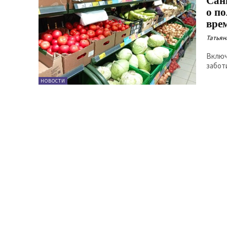
Сан
о по
вре
Татьян
Включ
забот
НОВОСТИ