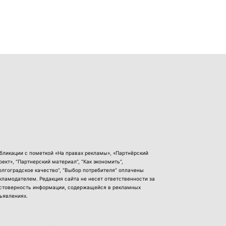
бликации с пометкой «На правах рекламы», «Партнёрский
оект», “Партнерский материал”, “Как экономить”,
олгоградское качество”, “Выбор потребителя” оплачены
кламодателем. Редакция сайта не несет ответственности за
стоверность информации, содержащейся в рекламных
ъявлениях.