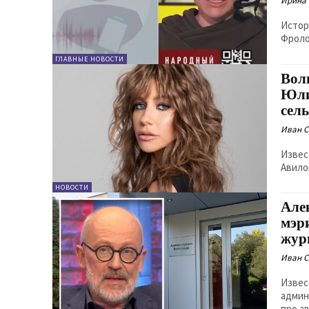
Ирина
Истор
Фроло
ГЛАВНЫЕ НОВОСТИ
Вол
Юли
сел
Иван 
Извес
Авило
НОВОСТИ
Але
мэр
жур
Иван 
Извес
админ
про а