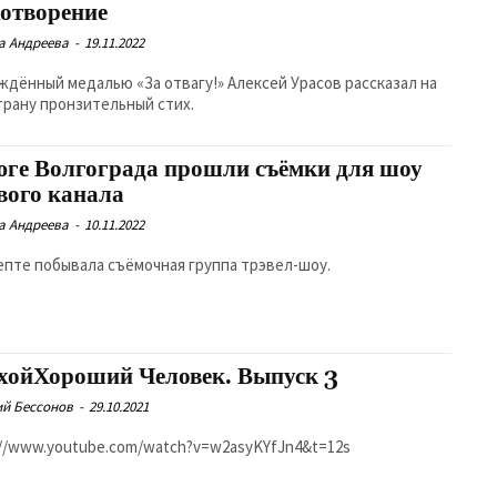
хотворение
а Андреева
-
19.11.2022
далью «За отвагу!» Алексей Урасов рассказал на
трану пронзительный стих.
юге Волгограда прошли съёмки для шоу
вого канала
а Андреева
-
10.11.2022
епте побывала съёмочная группа трэвел-шоу.
хойХороший Человек. Выпуск 3
й Бессонов
-
29.10.2021
https://www.youtube.com/watch?v=w2asyKYfJn4&t=12s