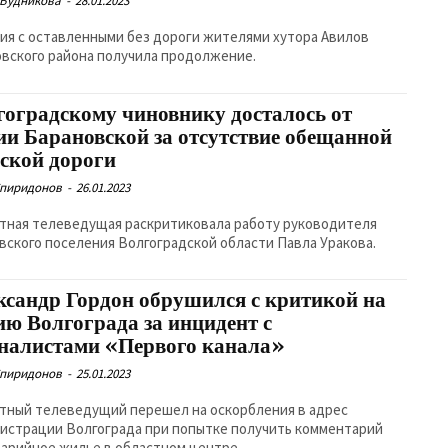
 Будникова
-
28.01.2023
ия с оставленными без дороги жителями хутора Авилов
вского района получила продолжение.
гоградскому чиновнику досталось от
и Барановской за отсутствие обещанной
ьской дороги
Спиридонов
-
26.01.2023
тная телеведущая раскритиковала работу руководителя
вского поселения Волгоградской области Павла Уракова.
ксандр Гордон обрушился с критикой на
ию Волгограда за инцидент с
налистами «Первого канала»
Спиридонов
-
25.01.2023
тный телеведущий перешел на оскорбления в адрес
истрации Волгограда при попытке получить комментарий
варийное жилье в областном центре.