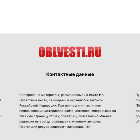
Контактные данные
Все права на материалы, размещенные на сайте ИА
Пу
е
Областные вести, защищены и охраняются законом
пр
Российской Федерации. При полном или частичном
“В
использовании материалов сайта, активная гиперссылка на
ре
8
главную страницу https://oblvesti.ru/ обязательна.Мнение
до
редакции не всегда совпадает с мнением авторов.
об
Настоящий ресурс содержит материалы 16+