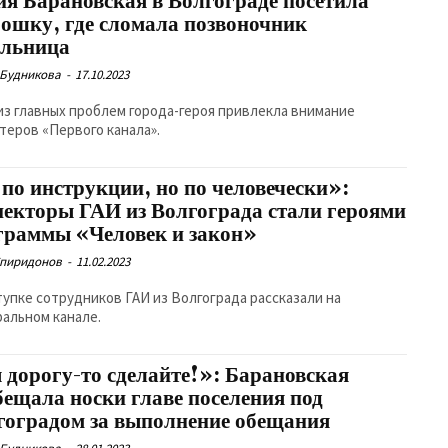
я Барановская в Волгограде посетила
рошку, где сломала позвоночник
льница
 Будникова
-
17.10.2023
из главных проблем города-героя привлекла внимание
теров «Первого канала».
 по инструкции, но по человечески»:
пекторы ГАИ из Волгограда стали героями
граммы «Человек и закон»
Спиридонов
-
11.02.2023
тупке сотрудников ГАИ из Волгограда рассказали на
альном канале.
 дорогу-то сделайте!»: Барановская
бещала носки главе поселения под
гоградом за выполнение обещания