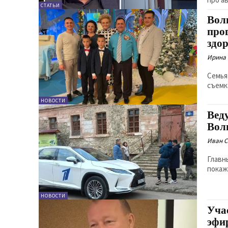
СТАТЬИ
Вол
про
здо
Ирина
Семья
съемк
НОВОСТИ
Вед
Вол
Иван 
Главн
покаж
НОВОСТИ
Уча
эфи