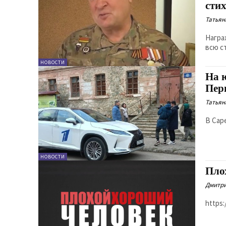
сти
Татьян
Награждённый ме
всю с
НОВОСТИ
На 
Пер
Татьян
В Сар
НОВОСТИ
Пло
Дмитри