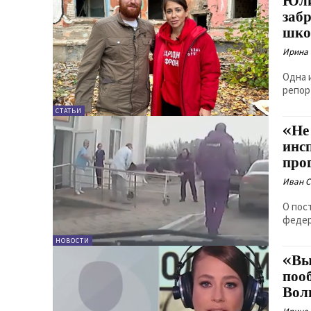
Юли
заб
шко
Ирина
Одна 
репор
СТАТЬИ
«Не
инс
про
Иван 
О пос
федер
НОВОСТИ
«Вы
поо
Вол