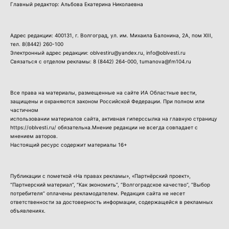
Главный редактор: Альбова Екатерина Николаевна
Адрес редакции: 400131, г. Волгоград, ул. им. Михаила Балонина, 2А, пом XIII,
тел.
8(8442) 260-100
Электронный адрес редакции: oblvestiru@yandex.ru, info@oblvesti.ru
Связаться с отделом рекламы:
8 (8442) 264-000
, tumanova@fm104.ru
Все права на материалы, размещенные на сайте ИА Областные вести,
защищены и охраняются законом Российской Федерации. При полном или
частичном
использовании материалов сайта, активная гиперссылка на главную страницу
https://oblvesti.ru/ обязательна.Мнение редакции не всегда совпадает с
мнением авторов.
Настоящий ресурс содержит материалы 16+
Публикации с пометкой «На правах рекламы», «Партнёрский проект»,
“Партнерский материал”, “Как экономить”, “Волгоградское качество”, “Выбор
потребителя” оплачены рекламодателем. Редакция сайта не несет
ответственности за достоверность информации, содержащейся в рекламных
объявлениях.