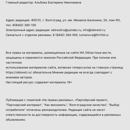
Главный редактор: Альбова Екатерина Николаевна
Адрес редакции: 400131, г. Волгоград, ул. им. Михаила Балонина, 2А, пом XIII,
тел.
8(8442) 260-100
Электронный адрес редакции: oblvestiru@yandex.ru, info@oblvesti.ru
Связаться с отделом рекламы:
8 (8442) 264-000
, tumanova@fm104.ru
Все права на материалы, размещенные на сайте ИА Областные вести,
защищены и охраняются законом Российской Федерации. При полном или
частичном
использовании материалов сайта, активная гиперссылка на главную страницу
https://oblvesti.ru/ обязательна.Мнение редакции не всегда совпадает с
мнением авторов.
Настоящий ресурс содержит материалы 16+
Публикации с пометкой «На правах рекламы», «Партнёрский проект»,
“Партнерский материал”, “Как экономить”, “Волгоградское качество”, “Выбор
потребителя” оплачены рекламодателем. Редакция сайта не несет
ответственности за достоверность информации, содержащейся в рекламных
объявлениях.