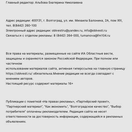
Главный редактор: Альбова Екатерина Николаевна
Адрес редакции: 400131, г. Волгоград, ул. им. Михаила Балонина, 2А, пом XIII,
тел.
8(8442) 260-100
Электронный адрес редакции: oblvestiru@yandex.ru, info@oblvesti.ru
Связаться с отделом рекламы:
8 (8442) 264-000
, tumanova@fm104.ru
Все права на материалы, размещенные на сайте ИА Областные вести,
защищены и охраняются законом Российской Федерации. При полном или
частичном
использовании материалов сайта, активная гиперссылка на главную страницу
https://oblvesti.ru/ обязательна.Мнение редакции не всегда совпадает с
мнением авторов.
Настоящий ресурс содержит материалы 16+
Публикации с пометкой «На правах рекламы», «Партнёрский проект»,
“Партнерский материал”, “Как экономить”, “Волгоградское качество”, “Выбор
потребителя” оплачены рекламодателем. Редакция сайта не несет
ответственности за достоверность информации, содержащейся в рекламных
объявлениях.