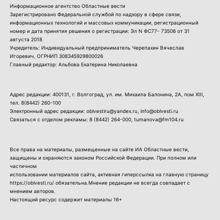
Информационное агентство Областные вести
Зарегистрировано Федеральной службой по надзору в сфере связи,
информационных технологий и массовых коммуникации, регистрационный
номер и дата принятия решения о регистрации: Эл N ФС77- 73506 от 31
августа 2018
Учредитель: Индивидуальный предприниматель Черепахин Вячеслав
Игоревич, ОГРНИП 308345929800026
Главный редактор: Альбова Екатерина Николаевна
Адрес редакции: 400131, г. Волгоград, ул. им. Михаила Балонина, 2А, пом XIII,
тел.
8(8442) 260-100
Электронный адрес редакции: oblvestiru@yandex.ru, info@oblvesti.ru
Связаться с отделом рекламы:
8 (8442) 264-000
, tumanova@fm104.ru
Все права на материалы, размещенные на сайте ИА Областные вести,
защищены и охраняются законом Российской Федерации. При полном или
частичном
использовании материалов сайта, активная гиперссылка на главную страницу
https://oblvesti.ru/ обязательна.Мнение редакции не всегда совпадает с
мнением авторов.
Настоящий ресурс содержит материалы 16+