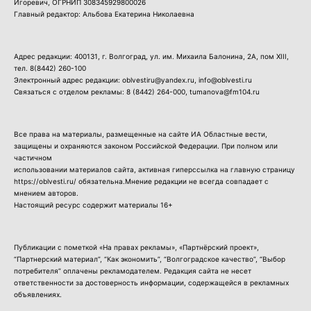
Игоревич, ОГРНИП 308345929800026
Главный редактор: Альбова Екатерина Николаевна
Адрес редакции: 400131, г. Волгоград, ул. им. Михаила Балонина, 2А, пом XIII,
тел.
8(8442) 260-100
Электронный адрес редакции: oblvestiru@yandex.ru, info@oblvesti.ru
Связаться с отделом рекламы:
8 (8442) 264-000
, tumanova@fm104.ru
Все права на материалы, размещенные на сайте ИА Областные вести,
защищены и охраняются законом Российской Федерации. При полном или
частичном
использовании материалов сайта, активная гиперссылка на главную страницу
https://oblvesti.ru/ обязательна.Мнение редакции не всегда совпадает с
мнением авторов.
Настоящий ресурс содержит материалы 16+
Публикации с пометкой «На правах рекламы», «Партнёрский проект»,
“Партнерский материал”, “Как экономить”, “Волгоградское качество”, “Выбор
потребителя” оплачены рекламодателем. Редакция сайта не несет
ответственности за достоверность информации, содержащейся в рекламных
объявлениях.