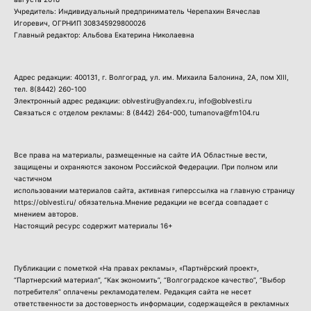
Учредитель: Индивидуальный предприниматель Черепахин Вячеслав
Игоревич, ОГРНИП 308345929800026
Главный редактор: Альбова Екатерина Николаевна
Адрес редакции: 400131, г. Волгоград, ул. им. Михаила Балонина, 2А, пом XIII,
тел.
8(8442) 260-100
Электронный адрес редакции: oblvestiru@yandex.ru, info@oblvesti.ru
Связаться с отделом рекламы:
8 (8442) 264-000
, tumanova@fm104.ru
Все права на материалы, размещенные на сайте ИА Областные вести,
защищены и охраняются законом Российской Федерации. При полном или
частичном
использовании материалов сайта, активная гиперссылка на главную страницу
https://oblvesti.ru/ обязательна.Мнение редакции не всегда совпадает с
мнением авторов.
Настоящий ресурс содержит материалы 16+
Публикации с пометкой «На правах рекламы», «Партнёрский проект»,
“Партнерский материал”, “Как экономить”, “Волгоградское качество”, “Выбор
потребителя” оплачены рекламодателем. Редакция сайта не несет
ответственности за достоверность информации, содержащейся в рекламных