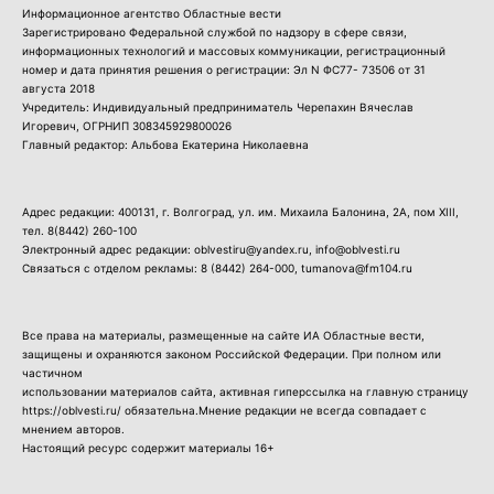
Информационное агентство Областные вести
Зарегистрировано Федеральной службой по надзору в сфере связи,
информационных технологий и массовых коммуникации, регистрационный
номер и дата принятия решения о регистрации: Эл N ФС77- 73506 от 31
августа 2018
Учредитель: Индивидуальный предприниматель Черепахин Вячеслав
Игоревич, ОГРНИП 308345929800026
Главный редактор: Альбова Екатерина Николаевна
Адрес редакции: 400131, г. Волгоград, ул. им. Михаила Балонина, 2А, пом XIII,
тел.
8(8442) 260-100
Электронный адрес редакции: oblvestiru@yandex.ru, info@oblvesti.ru
Связаться с отделом рекламы:
8 (8442) 264-000
, tumanova@fm104.ru
Все права на материалы, размещенные на сайте ИА Областные вести,
защищены и охраняются законом Российской Федерации. При полном или
частичном
использовании материалов сайта, активная гиперссылка на главную страницу
https://oblvesti.ru/ обязательна.Мнение редакции не всегда совпадает с
мнением авторов.
Настоящий ресурс содержит материалы 16+