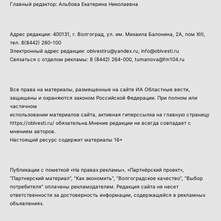
Главный редактор: Альбова Екатерина Николаевна
Адрес редакции: 400131, г. Волгоград, ул. им. Михаила Балонина, 2А, пом XIII,
тел.
8(8442) 260-100
Электронный адрес редакции: oblvestiru@yandex.ru, info@oblvesti.ru
Связаться с отделом рекламы:
8 (8442) 264-000
, tumanova@fm104.ru
Все права на материалы, размещенные на сайте ИА Областные вести,
защищены и охраняются законом Российской Федерации. При полном или
частичном
использовании материалов сайта, активная гиперссылка на главную страницу
https://oblvesti.ru/ обязательна.Мнение редакции не всегда совпадает с
мнением авторов.
Настоящий ресурс содержит материалы 16+
Публикации с пометкой «На правах рекламы», «Партнёрский проект»,
“Партнерский материал”, “Как экономить”, “Волгоградское качество”, “Выбор
потребителя” оплачены рекламодателем. Редакция сайта не несет
ответственности за достоверность информации, содержащейся в рекламных
объявлениях.