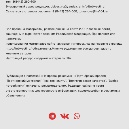
тел.
8(8442) 260-100
Электронный адрес редакции: oblvestiru@yandex.ru, info@oblvesti.ru
Связаться с отделом рекламы:
8 (8442) 264-000
, tumanova@fm104.ru
Все права на материалы, размещенные на сайте ИА Областные вести,
защищены и охраняются законом Российской Федерации. При полном или
частичном
использовании материалов сайта, активная гиперссылка на главную страницу
https://oblvesti.ru/ обязательна.Мнение редакции не всегда совпадает с
мнением авторов.
Настоящий ресурс содержит материалы 16+
Публикации с пометкой «На правах рекламы», «Партнёрский проект»,
“Партнерский материал”, “Как экономить”, “Волгоградское качество”, “Выбор
потребителя” оплачены рекламодателем. Редакция сайта не несет
ответственности за достоверность информации, содержащейся в рекламных
объявлениях.