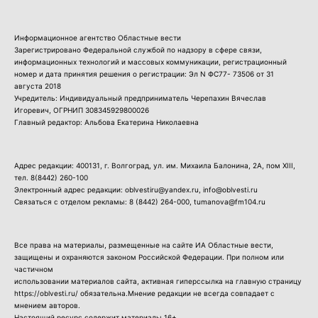
Информационное агентство Областные вести
Зарегистрировано Федеральной службой по надзору в сфере связи,
информационных технологий и массовых коммуникации, регистрационный
номер и дата принятия решения о регистрации: Эл N ФС77- 73506 от 31
августа 2018
Учредитель: Индивидуальный предприниматель Черепахин Вячеслав
Игоревич, ОГРНИП 308345929800026
Главный редактор: Альбова Екатерина Николаевна
Адрес редакции: 400131, г. Волгоград, ул. им. Михаила Балонина, 2А, пом XIII,
тел.
8(8442) 260-100
Электронный адрес редакции: oblvestiru@yandex.ru, info@oblvesti.ru
Связаться с отделом рекламы:
8 (8442) 264-000
, tumanova@fm104.ru
Все права на материалы, размещенные на сайте ИА Областные вести,
защищены и охраняются законом Российской Федерации. При полном или
частичном
использовании материалов сайта, активная гиперссылка на главную страницу
https://oblvesti.ru/ обязательна.Мнение редакции не всегда совпадает с
мнением авторов.
Настоящий ресурс содержит материалы 16+