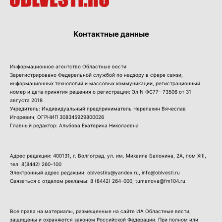
Контактные данные
Информационное агентство Областные вести
Зарегистрировано Федеральной службой по надзору в сфере связи,
информационных технологий и массовых коммуникации, регистрационный
номер и дата принятия решения о регистрации: Эл N ФС77- 73506 от 31
августа 2018
Учредитель: Индивидуальный предприниматель Черепахин Вячеслав
Игоревич, ОГРНИП 308345929800026
Главный редактор: Альбова Екатерина Николаевна
Адрес редакции: 400131, г. Волгоград, ул. им. Михаила Балонина, 2А, пом XIII,
тел.
8(8442) 260-100
Электронный адрес редакции: oblvestiru@yandex.ru, info@oblvesti.ru
Связаться с отделом рекламы:
8 (8442) 264-000
, tumanova@fm104.ru
Все права на материалы, размещенные на сайте ИА Областные вести,
защищены и охраняются законом Российской Федерации. При полном или