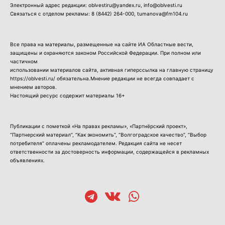
Электронный адрес редакции: oblvestiru@yandex.ru, info@oblvesti.ru
Связаться с отделом рекламы:
8 (8442) 264-000
, tumanova@fm104.ru
Все права на материалы, размещенные на сайте ИА Областные вести,
защищены и охраняются законом Российской Федерации. При полном или
частичном
использовании материалов сайта, активная гиперссылка на главную страницу
https://oblvesti.ru/ обязательна.Мнение редакции не всегда совпадает с
мнением авторов.
Настоящий ресурс содержит материалы 16+
Публикации с пометкой «На правах рекламы», «Партнёрский проект»,
“Партнерский материал”, “Как экономить”, “Волгоградское качество”, “Выбор
потребителя” оплачены рекламодателем. Редакция сайта не несет
ответственности за достоверность информации, содержащейся в рекламных
объявлениях.