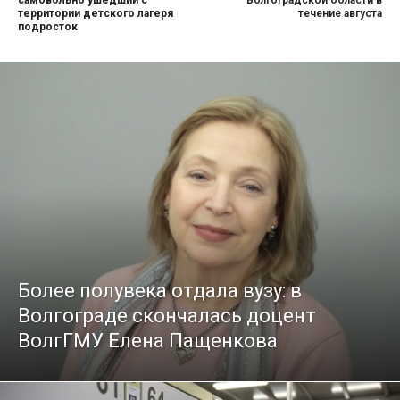
самовольно ушедший с
Волгоградской области в
территории детского лагеря
течение августа
подросток
Более полувека отдала вузу: в
Волгограде скончалась доцент
ВолгГМУ Елена Пащенкова