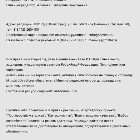
Главный редактор: Альбова Екатерина Николаевна
Адрес редакции: 400131, г. Волгоград, ул. им. Михаила Балонина, 2А, пом XIII,
тел.
8(8442) 260-100
Электронный адрес редакции: oblvestiru@yandex.ru, info@oblvesti.ru
Связаться с отделом рекламы:
8 (8442) 264-000
, tumanova@fm104.ru
Все права на материалы, размещенные на сайте ИА Областные вести,
защищены и охраняются законом Российской Федерации. При полном или
частичном
использовании материалов сайта, активная гиперссылка на главную страницу
https://oblvesti.ru/ обязательна.Мнение редакции не всегда совпадает с
мнением авторов.
Настоящий ресурс содержит материалы 16+
Публикации с пометкой «На правах рекламы», «Партнёрский проект»,
“Партнерский материал”, “Как экономить”, “Волгоградское качество”, “Выбор
потребителя” оплачены рекламодателем. Редакция сайта не несет
ответственности за достоверность информации, содержащейся в рекламных
объявлениях.