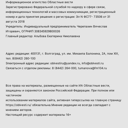
Информационное агентство Областные вести
Зарегистрировано Федеральной службой по надзору в сфере связи,
информационных технологий и массовых коммуникации, регистрационный
номер и дата принятия решения о регистрации: Эл N ФС77- 73506 от 31
августа 2018
Учредитель: Индивидуальный предприниматель Черепахин Вячеслав
Игоревич, ОГРНИП 308345929800026
Главный редактор: Альбова Екатерина Николаевна
Адрес редакции: 400131, г. Волгоград, ул. им. Михаила Балонина, 2А, пом XIII,
тел.
8(8442) 260-100
Электронный адрес редакции: oblvestiru@yandex.ru, info@oblvesti.ru
Связаться с отделом рекламы:
8 (8442) 264-000
, tumanova@fm104.ru
Все права на материалы, размещенные на сайте ИА Областные вести,
защищены и охраняются законом Российской Федерации. При полном или
частичном
использовании материалов сайта, активная гиперссылка на главную страницу
https://oblvesti.ru/ обязательна.Мнение редакции не всегда совпадает с
мнением авторов.
Настоящий ресурс содержит материалы 16+