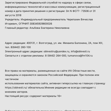
Зарегистрировано Федеральной службой по надзору в сфере связи,
информационных технологий и массовых коммуникации, регистрационный
номер и дата принятия решения о регистрации: Эл N ФС77- 73506 от 31
августа 2018
Учредитель: Индивидуальный предприниматель Черепахин Вячеслав
Игоревич, ОГРНИП 308345929800026
Главный редактор: Альбова Екатерина Николаевна
Адрес редакции: 400131, г. Волгоград, ул. им. Михаила Балонина, 2А, пом XIII,
тел.
8(8442) 260-100
Электронный адрес редакции: oblvestiru@yandex.ru, info@oblvesti.ru
Связаться с отделом рекламы:
8 (8442) 264-000
, tumanova@fm104.ru
Все права на материалы, размещенные на сайте ИА Областные вести,
защищены и охраняются законом Российской Федерации. При полном или
частичном
использовании материалов сайта, активная гиперссылка на главную страницу
https://oblvesti.ru/ обязательна.Мнение редакции не всегда совпадает с
мнением авторов.
Настоящий ресурс содержит материалы 16+
Публикации с пометкой «На правах рекламы», «Партнёрский проект»,