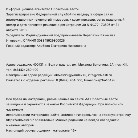
Информационное агентство Областные вести
Зарегистрировано Федеральной службой по надзору в сфере связи,
информационных технологий и массовых коммуникации, регистрационный
номер и дата принятия решения о регистрации: Эл N ФС77- 73506 от 31
августа 2018
Учредитель: Индивидуальный предприниматель Черепахин Вячеслав
Игоревич, ОГРНИП 308345929800026
Главный редактор: Альбова Екатерина Николаевна
Адрес редакции: 400131, г. Волгоград, ул. им. Михаила Балонина, 2А, пом XIII,
тел.
8(8442) 260-100
Электронный адрес редакции: oblvestiru@yandex.ru, info@oblvesti.ru
Связаться с отделом рекламы:
8 (8442) 264-000
, tumanova@fm104.ru
Все права на материалы, размещенные на сайте ИА Областные вести,
защищены и охраняются законом Российской Федерации. При полном или
частичном
использовании материалов сайта, активная гиперссылка на главную страницу
https://oblvesti.ru/ обязательна.Мнение редакции не всегда совпадает с
мнением авторов.
Настоящий ресурс содержит материалы 16+