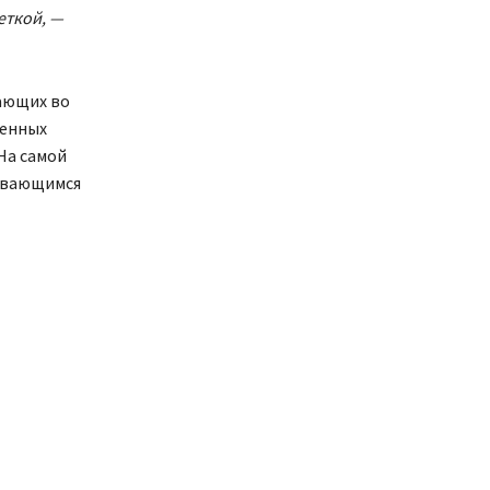
еткой, —
ающих во
ленных
 На самой
ливающимся