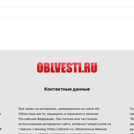
Контактные данные
Все права на материалы, размещенные на сайте ИА
Пу
е
Областные вести, защищены и охраняются законом
пр
Российской Федерации. При полном или частичном
“В
использовании материалов сайта, активная гиперссылка на
ре
8
главную страницу https://oblvesti.ru/ обязательна.Мнение
до
редакции не всегда совпадает с мнением авторов.
об