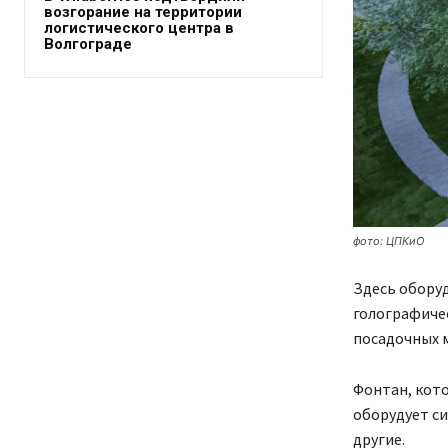
возгорание на территории
логистического центра в
Волгограде
фото: ЦПКиО
Здесь обору
голографичес
посадочных м
Фонтан, кот
оборудует си
другие.