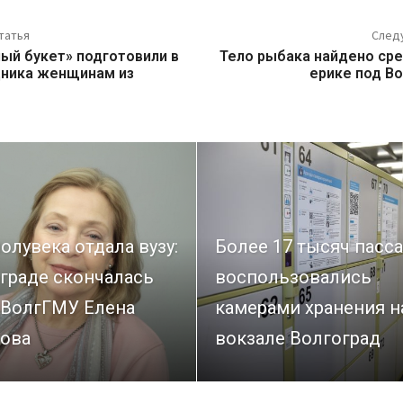
татья
След
ый букет» подготовили в
Тело рыбака найдено сре
дника женщинам из
ерике под В
олувека отдала вузу:
Более 17 тысяч пасс
граде скончалась
воспользовались
 ВолгГМУ Елена
камерами хранения н
ова
вокзале Волгоград