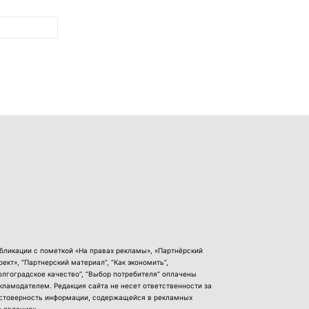
бликации с пометкой «На правах рекламы», «Партнёрский
оект», “Партнерский материал”, “Как экономить”,
олгоградское качество”, “Выбор потребителя” оплачены
кламодателем. Редакция сайта не несет ответственности за
стоверность информации, содержащейся в рекламных
ъявлениях.