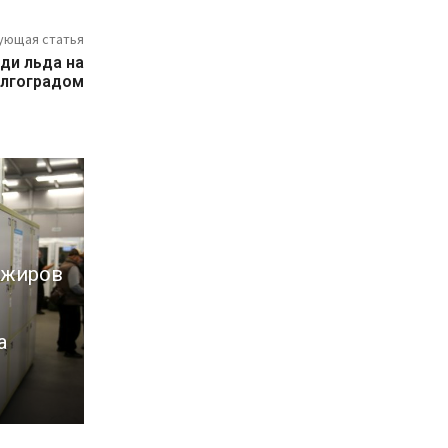
ующая статья
ди льда на
олгоградом
ажиров
а