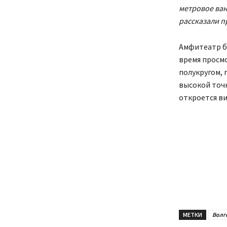
метровое ван
рассказали п
Амфитеатр б
время просм
полукругом, 
высокой точ
откроется ви
МЕТКИ
Волг