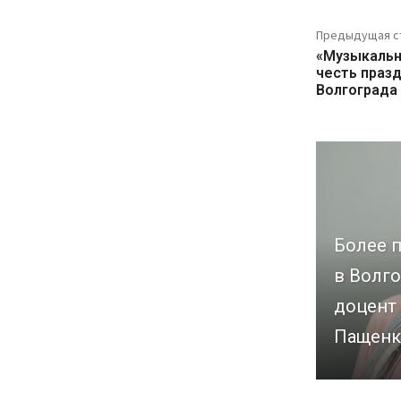
Предыдущая с
«Музыкальн
честь праз
Волгограда
Более п
в Волго
доцент
Пащенк