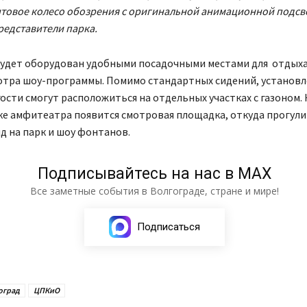
товое колесо обозрения с оригинальной анимационной подсв
редставители парка.
удет оборудован удобными посадочными местами для отдых
отра шоу-программы. Помимо стандартных сидений, установ
гости смогут расположиться на отдельных участках с газоном.
ке амфитеатра появится смотровая площадка, откуда прогу
д на парк и шоу фонтанов.
Подписывайтесь на нас в МАХ
Все заметные события в Волгограде, стране и мире!
Подписаться
оград
ЦПКиО