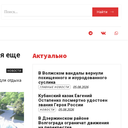
Поиск...
Найти
ся еще
Актуально
НОВОСТИ
В Волжском вандалы вернули
похищенного и изуродованного
для отдыха
суслика
05.08.2026
ГЛАВНЫЕ НОВОСТИ
Кубанский казак Евгений
Остапенко посмертно удостоен
звания Героя России
05.08.2026
НОВОСТИ
В Дзержинском районе
Волгограда ограничат движения
на перекрестке