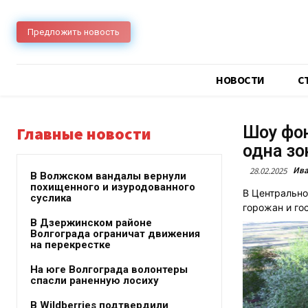
Предложить новость
НОВОСТИ
C
Шоу фон
Главные новости
одна з
Ива
28.02.2025
В Волжском вандалы вернули
похищенного и изуродованного
В Центрально
суслика
горожан и гос
В Дзержинском районе
Волгограда ограничат движения
на перекрестке
На юге Волгограда волонтеры
спасли раненную лосиху
В Wildberries подтвердили