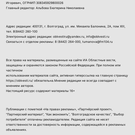
Игоревич, ОГРНИП 308345929800026
Главный редактор: Альбова Екатерина Николаевна
Адрес редакции: 400131, г. Волгоград, ул. им. Михаила Балонина, 2А, пом XIII,
тел.
8(8442) 260-100
Электронный адрес редакции: oblvestiru@yandex.ru, info@oblvesti.ru
Связаться с отделом рекламы:
8 (8442) 264-000
, tumanova@fm104.ru
Все права на материалы, размещенные на сайте ИА Областные вести,
защищены и охраняются законом Российской Федерации. При полном или
частичном
использовании материалов сайта, активная гиперссылка на главную страницу
https://oblvesti.ru/ обязательна.Мнение редакции не всегда совпадает с
мнением авторов.
Настоящий ресурс содержит материалы 16+
Публикации с пометкой «На правах рекламы», «Партнёрский проект»,
“Партнерский материал”, “Как экономить”, “Волгоградское качество”, “Выбор
потребителя” оплачены рекламодателем. Редакция сайта не несет
ответственности за достоверность информации, содержащейся в рекламных
объявлениях.