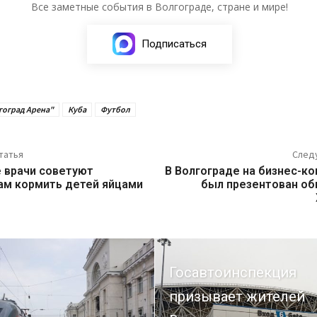
Все заметные события в Волгограде, стране и мире!
Подписаться
гоград Арена"
Куба
Футбол
татья
След
 врачи советуют
В Волгограде на бизнес-к
ам кормить детей яйцами
был презентован о
Госавтоинспекция
призывает жителей