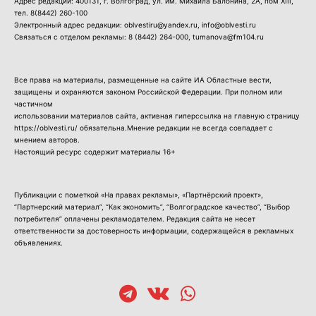
Адрес редакции: 400131, г. Волгоград, ул. им. Михаила Балонина, 2А, пом XIII,
тел.
8(8442) 260-100
Электронный адрес редакции: oblvestiru@yandex.ru, info@oblvesti.ru
Связаться с отделом рекламы:
8 (8442) 264-000
, tumanova@fm104.ru
Все права на материалы, размещенные на сайте ИА Областные вести,
защищены и охраняются законом Российской Федерации. При полном или
частичном
использовании материалов сайта, активная гиперссылка на главную страницу
https://oblvesti.ru/ обязательна.Мнение редакции не всегда совпадает с
мнением авторов.
Настоящий ресурс содержит материалы 16+
Публикации с пометкой «На правах рекламы», «Партнёрский проект»,
“Партнерский материал”, “Как экономить”, “Волгоградское качество”, “Выбор
потребителя” оплачены рекламодателем. Редакция сайта не несет
ответственности за достоверность информации, содержащейся в рекламных
объявлениях.