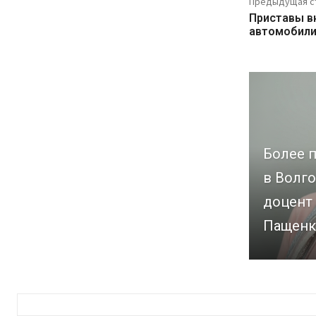
Предыдущая с
Приставы в
автомобили
Более п
в Волго
доцент
Пащенк