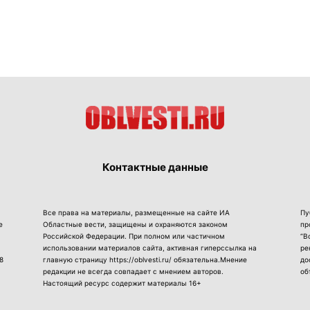
Контактные данные
Все права на материалы, размещенные на сайте ИА
Пу
е
Областные вести, защищены и охраняются законом
пр
Российской Федерации. При полном или частичном
“В
использовании материалов сайта, активная гиперссылка на
ре
8
главную страницу https://oblvesti.ru/ обязательна.Мнение
до
редакции не всегда совпадает с мнением авторов.
об
Настоящий ресурс содержит материалы 16+