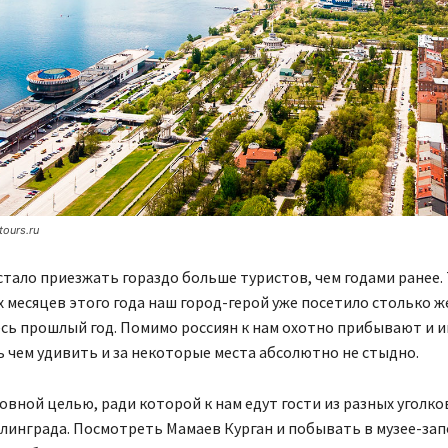
ours.ru
стало приезжать гораздо больше туристов, чем годами ранее. 
х месяцев этого года наш город-герой уже посетило столько ж
есь прошлый год. Помимо россиян к нам охотно прибывают и 
ть чем удивить и за некоторые места абсолютно не стыдно.
овной целью, ради которой к нам едут гости из разных уголков
линграда. Посмотреть Мамаев Курган и побывать в музее-за