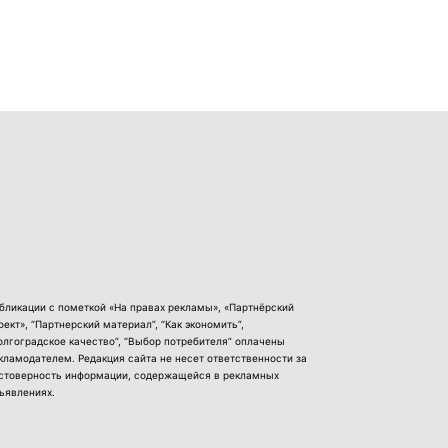
бликации с пометкой «На правах рекламы», «Партнёрский
оект», “Партнерский материал”, “Как экономить”,
олгоградское качество”, “Выбор потребителя” оплачены
кламодателем. Редакция сайта не несет ответственности за
стоверность информации, содержащейся в рекламных
ъявлениях.