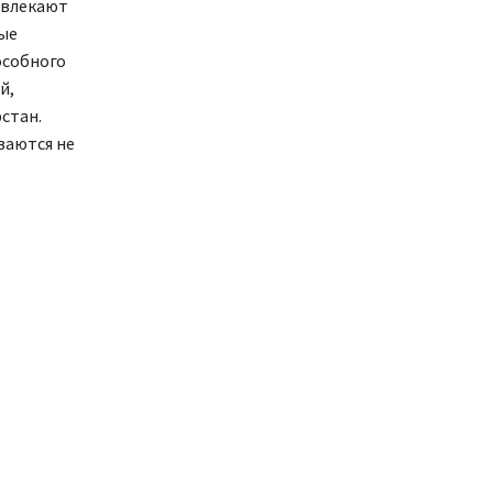
ивлекают
ые
особного
й,
стан.
ваются не