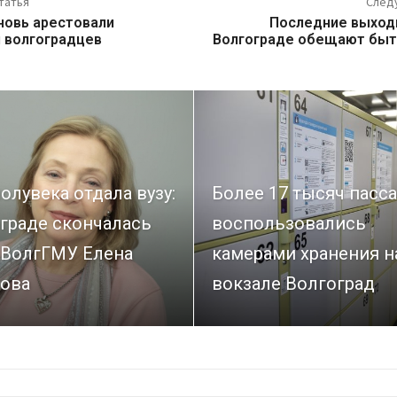
татья
След
новь арестовали
Последние выход
 волгоградцев
Волгограде обещают быт
олувека отдала вузу:
Более 17 тысяч пасс
граде скончалась
воспользовались
 ВолгГМУ Елена
камерами хранения н
ова
вокзале Волгоград