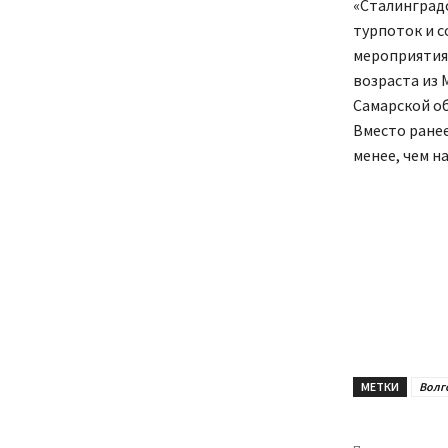
«Сталинград
турпоток и 
мероприятия
возраста из 
Самарской об
Вместо ранее
менее, чем на
МЕТКИ
Волг