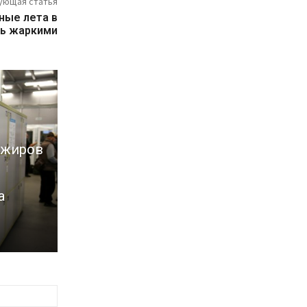
ующая статья
ные лета в
ь жаркими
ажиров
а