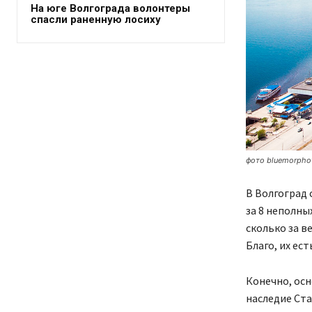
На юге Волгограда волонтеры
спасли раненную лосиху
фото bluemorphot
В Волгоград 
за 8 неполны
сколько за в
Благо, их ес
Конечно, осн
наследие Ста