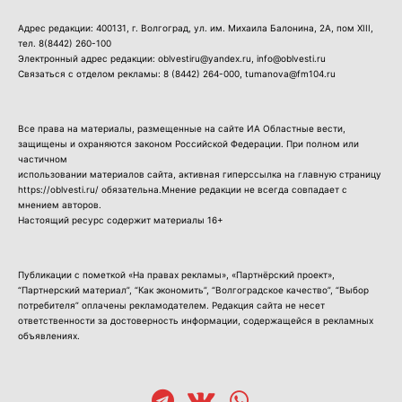
Адрес редакции: 400131, г. Волгоград, ул. им. Михаила Балонина, 2А, пом XIII,
тел.
8(8442) 260-100
Электронный адрес редакции: oblvestiru@yandex.ru, info@oblvesti.ru
Связаться с отделом рекламы:
8 (8442) 264-000
, tumanova@fm104.ru
Все права на материалы, размещенные на сайте ИА Областные вести,
защищены и охраняются законом Российской Федерации. При полном или
частичном
использовании материалов сайта, активная гиперссылка на главную страницу
https://oblvesti.ru/ обязательна.Мнение редакции не всегда совпадает с
мнением авторов.
Настоящий ресурс содержит материалы 16+
Публикации с пометкой «На правах рекламы», «Партнёрский проект»,
“Партнерский материал”, “Как экономить”, “Волгоградское качество”, “Выбор
потребителя” оплачены рекламодателем. Редакция сайта не несет
ответственности за достоверность информации, содержащейся в рекламных
объявлениях.