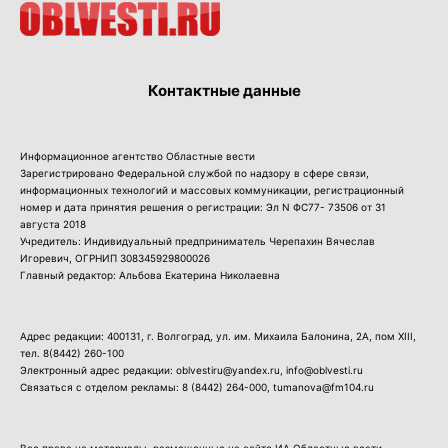
Контактные данные
Информационное агентство Областные вести
Зарегистрировано Федеральной службой по надзору в сфере связи,
информационных технологий и массовых коммуникации, регистрационный
номер и дата принятия решения о регистрации: Эл N ФС77- 73506 от 31
августа 2018
Учредитель: Индивидуальный предприниматель Черепахин Вячеслав
Игоревич, ОГРНИП 308345929800026
Главный редактор: Альбова Екатерина Николаевна
Адрес редакции: 400131, г. Волгоград, ул. им. Михаила Балонина, 2А, пом XIII,
тел.
8(8442) 260-100
Электронный адрес редакции: oblvestiru@yandex.ru, info@oblvesti.ru
Связаться с отделом рекламы:
8 (8442) 264-000
, tumanova@fm104.ru
Все права на материалы, размещенные на сайте ИА Областные вести,