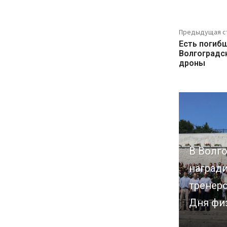
Предыдущая с
Есть погиб
Волгоградс
дроны
В Волг
наград
тренер
Дня фи