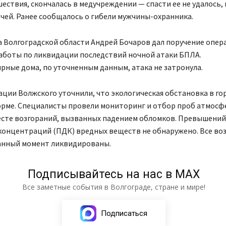
ествия, скончалась в медучреждении — спасти ее не удалось,
ачей. Ранее сообщалось о гибели мужчины-охранника.
а Волгоградской области Андрей Бочаров дал поручение опе
аботы по ликвидации последствий ночной атаки БПЛА.
ные дома, по уточненным данным, атака не затронула.
ции Волжского уточнили, что экологическая обстановка в го
норме. Специалисты провели мониторинг и отбор проб атмосф
месте возгораний, вызванных падением обломков. Превышени
концентраций (ПДК) вредных веществ не обнаружено. Все во
анный момент ликвидированы.
Подписывайтесь на нас в МАХ
Все заметные события в Волгограде, стране и мире!
Подписаться