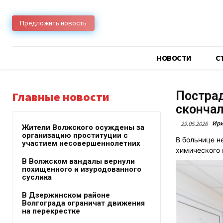
Предложить новость
НОВОСТИ
C
Пострад
Главные новости
скончал
Ири
29.05.2026
Жители Волжского осуждены за
организацию проституции с
В больнице н
участием несовершеннолетних
химического 
В Волжском вандалы вернули
похищенного и изуродованного
суслика
В Дзержинском районе
Волгограда ограничат движения
на перекрестке