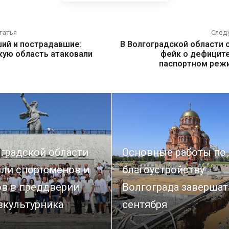
татья
След
ший и пострадавшие:
В Волгоградской области 
кую область атаковали
фейк о дефиците
паспортном реж
оградской области
Основные работы по
или спортсменов и
благоустройству
ов в преддверии
Волгограда завершат
зкультурника
сентября