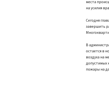
места происш
на усилия вр
Сегодня глав
завершить р
Многоквартир
В администра
остается в 
воздуха на 
допустимых 
пожары на д