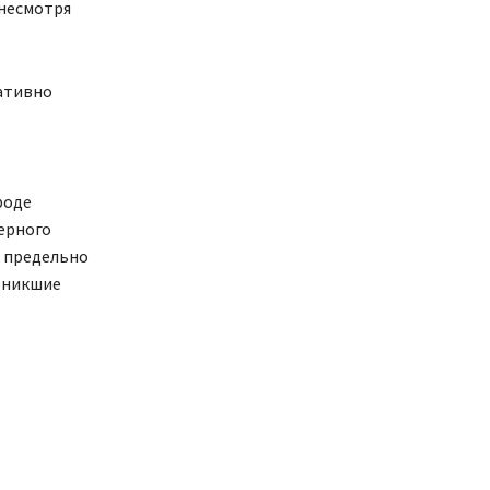
 несмотря
ративно
роде
ерного
й предельно
зникшие