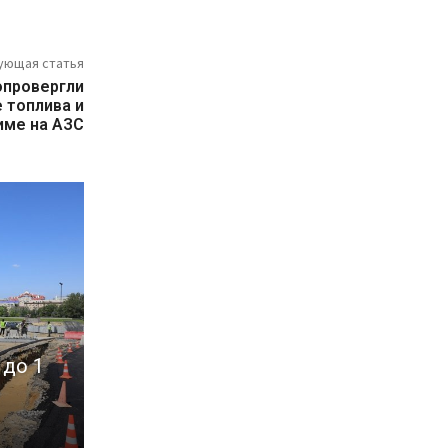
ующая статья
опровергли
 топлива и
име на АЗС
 до 1