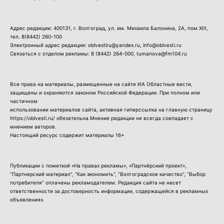
Адрес редакции: 400131, г. Волгоград, ул. им. Михаила Балонина, 2А, пом XIII,
тел.
8(8442) 260-100
Электронный адрес редакции: oblvestiru@yandex.ru, info@oblvesti.ru
Связаться с отделом рекламы:
8 (8442) 264-000
, tumanova@fm104.ru
Все права на материалы, размещенные на сайте ИА Областные вести,
защищены и охраняются законом Российской Федерации. При полном или
частичном
использовании материалов сайта, активная гиперссылка на главную страницу
https://oblvesti.ru/ обязательна.Мнение редакции не всегда совпадает с
мнением авторов.
Настоящий ресурс содержит материалы 16+
Публикации с пометкой «На правах рекламы», «Партнёрский проект»,
“Партнерский материал”, “Как экономить”, “Волгоградское качество”, “Выбор
потребителя” оплачены рекламодателем. Редакция сайта не несет
ответственности за достоверность информации, содержащейся в рекламных
объявлениях.