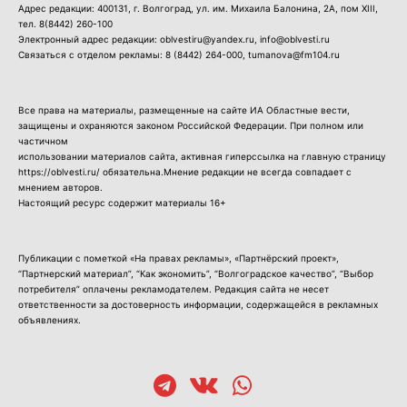
Адрес редакции: 400131, г. Волгоград, ул. им. Михаила Балонина, 2А, пом XIII,
тел.
8(8442) 260-100
Электронный адрес редакции: oblvestiru@yandex.ru, info@oblvesti.ru
Связаться с отделом рекламы:
8 (8442) 264-000
, tumanova@fm104.ru
Все права на материалы, размещенные на сайте ИА Областные вести,
защищены и охраняются законом Российской Федерации. При полном или
частичном
использовании материалов сайта, активная гиперссылка на главную страницу
https://oblvesti.ru/ обязательна.Мнение редакции не всегда совпадает с
мнением авторов.
Настоящий ресурс содержит материалы 16+
Публикации с пометкой «На правах рекламы», «Партнёрский проект»,
“Партнерский материал”, “Как экономить”, “Волгоградское качество”, “Выбор
потребителя” оплачены рекламодателем. Редакция сайта не несет
ответственности за достоверность информации, содержащейся в рекламных
объявлениях.