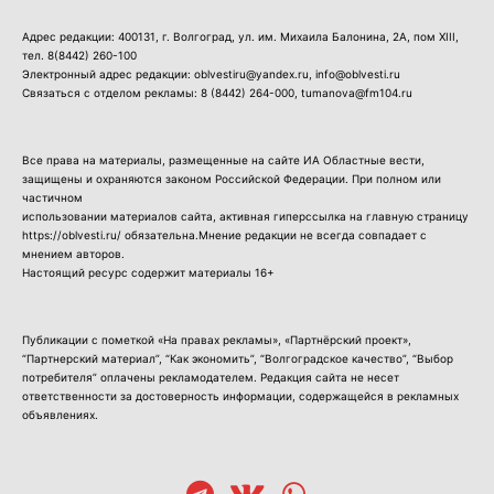
Адрес редакции: 400131, г. Волгоград, ул. им. Михаила Балонина, 2А, пом XIII,
тел.
8(8442) 260-100
Электронный адрес редакции: oblvestiru@yandex.ru, info@oblvesti.ru
Связаться с отделом рекламы:
8 (8442) 264-000
, tumanova@fm104.ru
Все права на материалы, размещенные на сайте ИА Областные вести,
защищены и охраняются законом Российской Федерации. При полном или
частичном
использовании материалов сайта, активная гиперссылка на главную страницу
https://oblvesti.ru/ обязательна.Мнение редакции не всегда совпадает с
мнением авторов.
Настоящий ресурс содержит материалы 16+
Публикации с пометкой «На правах рекламы», «Партнёрский проект»,
“Партнерский материал”, “Как экономить”, “Волгоградское качество”, “Выбор
потребителя” оплачены рекламодателем. Редакция сайта не несет
ответственности за достоверность информации, содержащейся в рекламных
объявлениях.