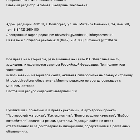
Главный редактор: Альбова Екатерина Николаевна
Адрес редакции: 400131, г. Волгоград, ул. им. Михаила Балонина, 2А, пом XIII,
тел.
8(8442) 260-100
Электронный адрес редакции: oblvestiru@yandex.ru, info@oblvesti.ru
Связаться с отделом рекламы:
8 (8442) 264-000
, tumanova@fm104.ru
Все права на материалы, размещенные на сайте ИА Областные вести,
защищены и охраняются законом Российской Федерации. При полном или
частичном
использовании материалов сайта, активная гиперссылка на главную страницу
https://oblvesti.ru/ обязательна.Мнение редакции не всегда совпадает с
мнением авторов.
Настоящий ресурс содержит материалы 16+
Публикации с пометкой «На правах рекламы», «Партнёрский проект»,
“Партнерский материал”, “Как экономить”, “Волгоградское качество”, “Выбор
потребителя” оплачены рекламодателем. Редакция сайта не несет
ответственности за достоверность информации, содержащейся в рекламных
объявлениях.