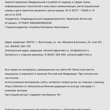
Зарегистрировано Федеральной службой по надзору в сфере связи,
информационных технологий и массовых коммуникации, регистрационный
номер и дата принятия решения о регистрации: Эл N ФС77- 73506 от 31
августа 2018
Учредитель: Индивидуальный предприниматель Черепахин Вячеслав
Игоревич, ОГРНИП 308345929800026
Главный редактор: Альбова Екатерина Николаевна
Адрес редакции: 400131, г. Волгоград, ул. им. Михаила Балонина, 2А, пом XIII,
тел.
8(8442) 260-100
Электронный адрес редакции: oblvestiru@yandex.ru, info@oblvesti.ru
Связаться с отделом рекламы:
8 (8442) 264-000
, tumanova@fm104.ru
Все права на материалы, размещенные на сайте ИА Областные вести,
защищены и охраняются законом Российской Федерации. При полном или
частичном
использовании материалов сайта, активная гиперссылка на главную страницу
https://oblvesti.ru/ обязательна.Мнение редакции не всегда совпадает с
мнением авторов.
Настоящий ресурс содержит материалы 16+
Публикации с пометкой «На правах рекламы», «Партнёрский проект»,