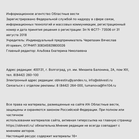
Информационное агентство Областные вести
Зарегистрировано Федеральной службой по надзору в сфере связи,
информационных технологий и массовых коммуникации, регистрационный
номер и дата принятия решения о регистрации: Эл N ФС77- 73506 от 31
августа 2018
Учредитель: Индивидуальный предприниматель Черепахин Вячеслав
Игоревич, ОГРНИП 308345929800026
Главный редактор: Альбова Екатерина Николаевна
Адрес редакции: 400131, г. Волгоград, ул. им. Михаила Балонина, 2А, пом XIII,
тел.
8(8442) 260-100
Электронный адрес редакции: oblvestiru@yandex.ru, info@oblvesti.ru
Связаться с отделом рекламы:
8 (8442) 264-000
, tumanova@fm104.ru
Все права на материалы, размещенные на сайте ИА Областные вести,
защищены и охраняются законом Российской Федерации. При полном или
частичном
использовании материалов сайта, активная гиперссылка на главную страницу
https://oblvesti.ru/ обязательна.Мнение редакции не всегда совпадает с
мнением авторов.
Настоящий ресурс содержит материалы 16+