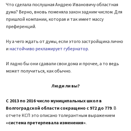
Что сделала послушная Андрею Ивановичу областная
дума? Верно, вновь поменяла закон задним числом. Для
пришлой компании, которая и так имеет массу
преференций.
Ну а чего ждать от думы, если этого застройщика лично
и
настойчиво рекламирует губернатор
.
И ладно бы они сдавали свои дома и прочее, а то ведь
может получиться, как обычно.
Люди ли вы?
С 2013 по 2016 число муниципальных школ в
Волгоградской области сокращено с 972 до 779
. В
отчете КСП это описано толерантным выражением
«система претерпевала изменения»
.