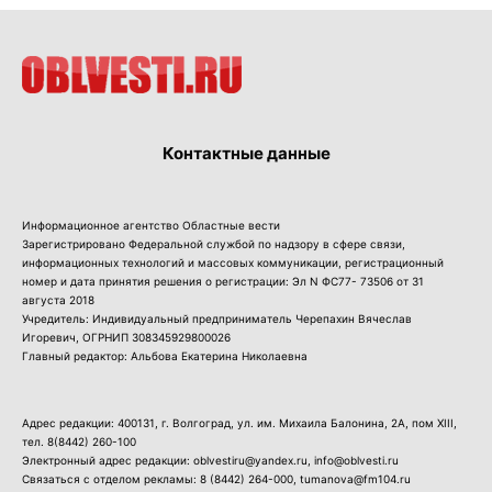
Контактные данные
Информационное агентство Областные вести
Зарегистрировано Федеральной службой по надзору в сфере связи,
информационных технологий и массовых коммуникации, регистрационный
номер и дата принятия решения о регистрации: Эл N ФС77- 73506 от 31
августа 2018
Учредитель: Индивидуальный предприниматель Черепахин Вячеслав
Игоревич, ОГРНИП 308345929800026
Главный редактор: Альбова Екатерина Николаевна
Адрес редакции: 400131, г. Волгоград, ул. им. Михаила Балонина, 2А, пом XIII,
тел.
8(8442) 260-100
Электронный адрес редакции: oblvestiru@yandex.ru, info@oblvesti.ru
Связаться с отделом рекламы:
8 (8442) 264-000
, tumanova@fm104.ru