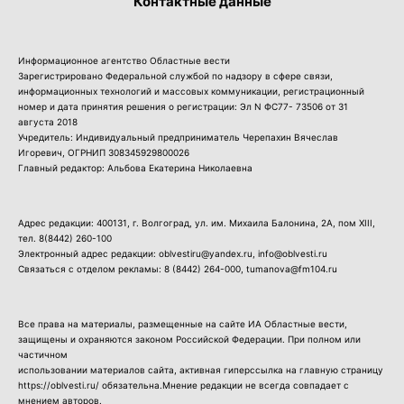
Контактные данные
Информационное агентство Областные вести
Зарегистрировано Федеральной службой по надзору в сфере связи,
информационных технологий и массовых коммуникации, регистрационный
номер и дата принятия решения о регистрации: Эл N ФС77- 73506 от 31
августа 2018
Учредитель: Индивидуальный предприниматель Черепахин Вячеслав
Игоревич, ОГРНИП 308345929800026
Главный редактор: Альбова Екатерина Николаевна
Адрес редакции: 400131, г. Волгоград, ул. им. Михаила Балонина, 2А, пом XIII,
тел.
8(8442) 260-100
Электронный адрес редакции: oblvestiru@yandex.ru, info@oblvesti.ru
Связаться с отделом рекламы:
8 (8442) 264-000
, tumanova@fm104.ru
Все права на материалы, размещенные на сайте ИА Областные вести,
защищены и охраняются законом Российской Федерации. При полном или
частичном
использовании материалов сайта, активная гиперссылка на главную страницу
https://oblvesti.ru/ обязательна.Мнение редакции не всегда совпадает с
мнением авторов.