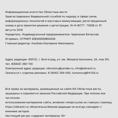
Информационное агентство Областные вести
Зарегистрировано Федеральной службой по надзору в сфере связи,
информационных технологий и массовых коммуникации, регистрационный
номер и дата принятия решения о регистрации: Эл N ФС77- 73506 от 31
августа 2018
Учредитель: Индивидуальный предприниматель Черепахин Вячеслав
Игоревич, ОГРНИП 308345929800026
Главный редактор: Альбова Екатерина Николаевна
Адрес редакции: 400131, г. Волгоград, ул. им. Михаила Балонина, 2А, пом XIII,
тел.
8(8442) 260-100
Электронный адрес редакции: oblvestiru@yandex.ru, info@oblvesti.ru
Связаться с отделом рекламы:
8 (8442) 264-000
, tumanova@fm104.ru
Все права на материалы, размещенные на сайте ИА Областные вести,
защищены и охраняются законом Российской Федерации. При полном или
частичном
использовании материалов сайта, активная гиперссылка на главную страницу
https://oblvesti.ru/ обязательна.Мнение редакции не всегда совпадает с
мнением авторов.
Настоящий ресурс содержит материалы 16+