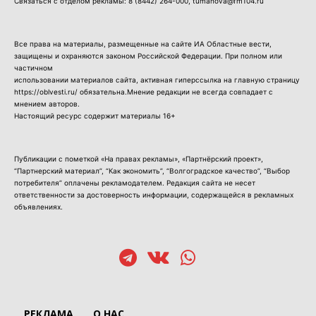
Связаться с отделом рекламы:
8 (8442) 264-000
, tumanova@fm104.ru
Все права на материалы, размещенные на сайте ИА Областные вести,
защищены и охраняются законом Российской Федерации. При полном или
частичном
использовании материалов сайта, активная гиперссылка на главную страницу
https://oblvesti.ru/ обязательна.Мнение редакции не всегда совпадает с
мнением авторов.
Настоящий ресурс содержит материалы 16+
Публикации с пометкой «На правах рекламы», «Партнёрский проект»,
“Партнерский материал”, “Как экономить”, “Волгоградское качество”, “Выбор
потребителя” оплачены рекламодателем. Редакция сайта не несет
ответственности за достоверность информации, содержащейся в рекламных
объявлениях.
РЕКЛАМА
О НАС