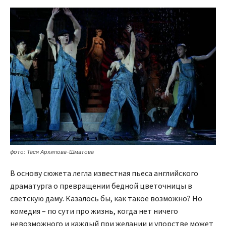
фото: Тася Архипова-Шматова
В основу сюжета легла известная пьеса английского
драматурга о превращении бедной цветочницы в
светскую даму. Казалось бы, как такое возможно? Но
комедия – по сути про жизнь, когда нет ничего
невозможного и каждый при желании и упорстве может