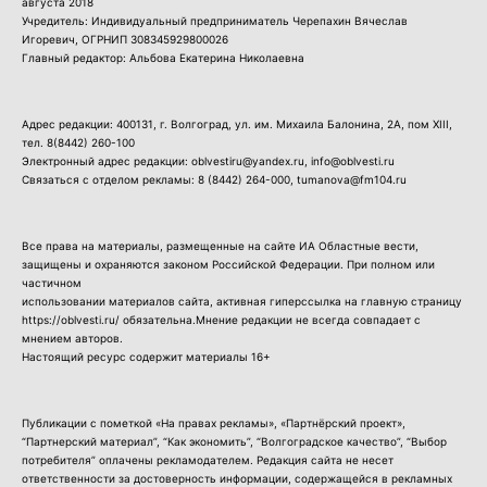
августа 2018
Учредитель: Индивидуальный предприниматель Черепахин Вячеслав
Игоревич, ОГРНИП 308345929800026
Главный редактор: Альбова Екатерина Николаевна
Адрес редакции: 400131, г. Волгоград, ул. им. Михаила Балонина, 2А, пом XIII,
тел.
8(8442) 260-100
Электронный адрес редакции: oblvestiru@yandex.ru, info@oblvesti.ru
Связаться с отделом рекламы:
8 (8442) 264-000
, tumanova@fm104.ru
Все права на материалы, размещенные на сайте ИА Областные вести,
защищены и охраняются законом Российской Федерации. При полном или
частичном
использовании материалов сайта, активная гиперссылка на главную страницу
https://oblvesti.ru/ обязательна.Мнение редакции не всегда совпадает с
мнением авторов.
Настоящий ресурс содержит материалы 16+
Публикации с пометкой «На правах рекламы», «Партнёрский проект»,
“Партнерский материал”, “Как экономить”, “Волгоградское качество”, “Выбор
потребителя” оплачены рекламодателем. Редакция сайта не несет
ответственности за достоверность информации, содержащейся в рекламных