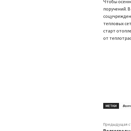
Чтобы осенне
поручений. В
соцучрежден
тепловых сет
старт отопле
от теплотрас
МЕТКИ
Волг
Предыдущая с