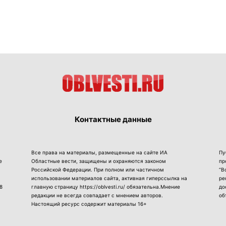
Контактные данные
Все права на материалы, размещенные на сайте ИА
Пу
е
Областные вести, защищены и охраняются законом
пр
Российской Федерации. При полном или частичном
“В
использовании материалов сайта, активная гиперссылка на
ре
8
главную страницу https://oblvesti.ru/ обязательна.Мнение
до
редакции не всегда совпадает с мнением авторов.
об
Настоящий ресурс содержит материалы 16+