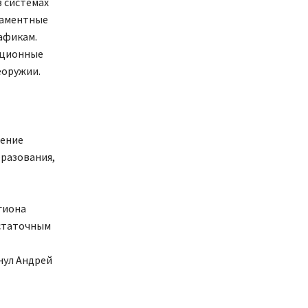
в системах
ламентные
афикам.
иционные
еоружии.
ление
разования,
гиона
остаточным
нул Андрей