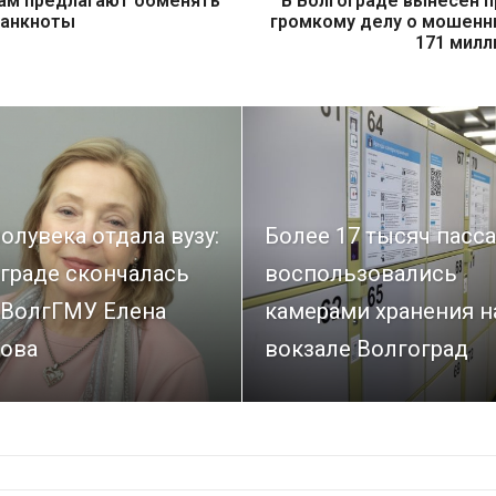
ам предлагают обменять
В Волгограде вынесен п
банкноты
громкому делу о мошенн
171 милл
олувека отдала вузу:
Более 17 тысяч пасс
граде скончалась
воспользовались
 ВолгГМУ Елена
камерами хранения н
ова
вокзале Волгоград