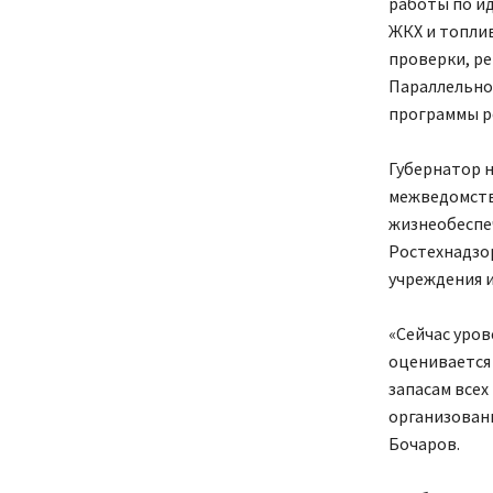
работы по ид
ЖКХ и топли
проверки, р
Параллельно
программы р
Губернатор 
межведомств
жизнеобеспе
Ростехнадзо
учреждения и
«Сейчас уро
оценивается
запасам всех
организованн
Бочаров.