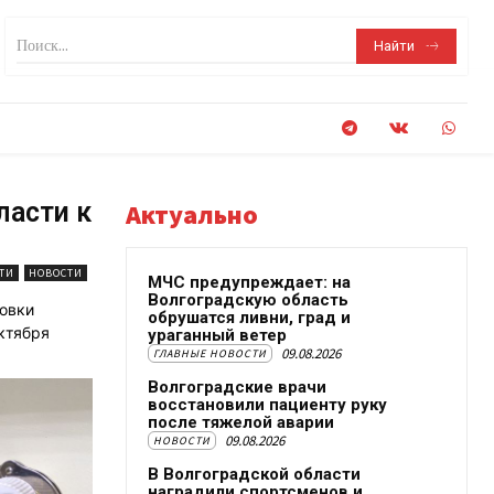
Поиск...
Найти
ласти к
Актуально
ТИ
НОВОСТИ
МЧС предупреждает: на
Волгоградскую область
товки
обрушатся ливни, град и
ктября
ураганный ветер
09.08.2026
ГЛАВНЫЕ НОВОСТИ
Волгоградские врачи
восстановили пациенту руку
после тяжелой аварии
09.08.2026
НОВОСТИ
В Волгоградской области
наградили спортсменов и