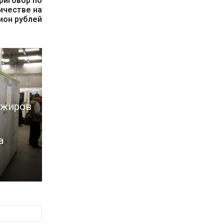
риговор по
ичестве на
ион рублей
ажиров
а