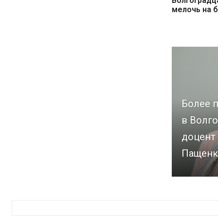
Волгоградц
мелочь на 
Более п
в Волго
доцент
Пащенк