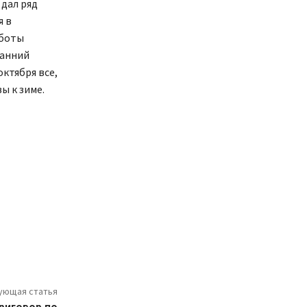
 дал ряд
я в
аботы
ранний
октября все,
ы к зиме.
ующая статья