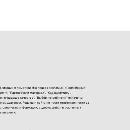
бликации с пометкой «На правах рекламы», «Партнёрский
оект», “Партнерский материал”, “Как экономить”,
олгоградское качество”, “Выбор потребителя” оплачены
кламодателем. Редакция сайта не несет ответственности за
стоверность информации, содержащейся в рекламных
ъявлениях.