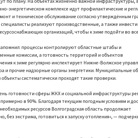
ут по плану. На объектах жизненно важной инфраструктуры, 
вно-энергетическом комплексе идут профилактические и рег
емонт и техническое обслуживание согласно утверждённым гр
 специалисты реализуют производственные, а также инвест
есурсоснабжающих организаций, чтобы к зиме подойти во вс
напомнил: процессы контролируют областные штабы и
енные комиссии, а готовность территорий и объектов
чения к зиме регулярно инспектирует Нижне-Волжское управ
ра и прочие надзорные органы энергетики. Муниципальные об
 объекты систематически проходят такие проверки.
вень готовности сферы ЖКХ и социальной инфраструктуры ре
 примерно в 90%. Благодаря текущим погодным условиям и д
 необходимых ресурсов Волгоградская область продолжает
о, без экстрима, готовиться к запуску отопления», — подчерк