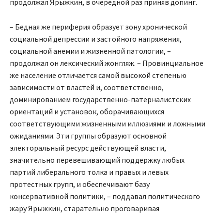
продолжал Ярыжкин, в очередной раз приняв допинг.
– Бедная же периферия образует зону хронической
социальной депрессии и застойного напряжения,
социальной анемии и жизненной патологии, –
продолжал он лексический жонгляж. – Провинциальное
же население отличается самой высокой степенью
зависимости от властей и, соответственно,
доминированием государственно-патерналистских
ориентаций и установок, оборачивающихся
соответствующими жизненными иллюзиями и ложными
ожиданиями. Эти группы образуют основной
электоральный ресурс действующей власти,
значительно перевешивающий поддержку любых
партий либерального толка и правых и левых
протестных групп, и обеспечивают базу
консервативной политики, – поддавал политического
жару Ярыжкин, старательно проговаривая