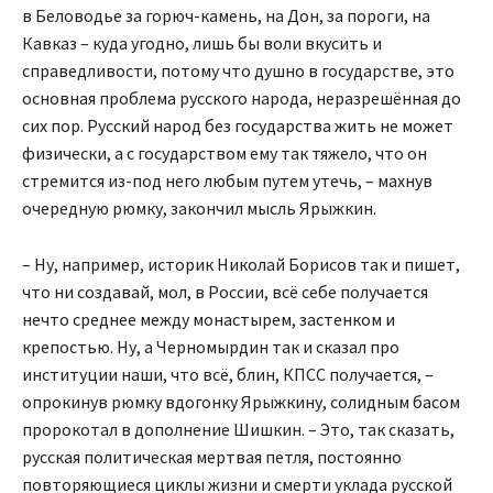
в Беловодье за горюч-камень, на Дон, за пороги, на
Кавказ – куда угодно, лишь бы воли вкусить и
справедливости, потому что душно в государстве, это
основная проблема русского народа, неразрешённая до
сих пор. Русский народ без государства жить не может
физически, а с государством ему так тяжело, что он
стремится из-под него любым путем утечь, – махнув
очередную рюмку, закончил мысль Ярыжкин.
– Ну, например, историк Николай Борисов так и пишет,
что ни создавай, мол, в России, всё себе получается
нечто среднее между монастырем, застенком и
крепостью. Ну, а Черномырдин так и сказал про
институции наши, что всё, блин, КПСС получается, –
опрокинув рюмку вдогонку Ярыжкину, солидным басом
пророкотал в дополнение Шишкин. – Это, так сказать,
русская политическая мертвая петля, постоянно
повторяющиеся циклы жизни и смерти уклада русской