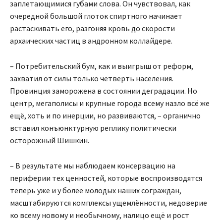
заплетающимися губами слова. Он чувствовал, как
очередной большой глоток спиртного начинает
растаскивать его, разгоняя кровь до скорости
архаических частиц в андронном коллайдере.
– Потребительский бум, как и выигрыш от реформ,
захватил от силы только четверть населения.
Провинция заморожена в состоянии деградации. Но
центр, мегаполисы и крупные города всему назло всё же
ещё, хоть и по инерции, но развиваются, – органично
вставил конъюнктурную реплику политически
осторожный Шишкин.
– В результате мы наблюдаем консервацию на
периферии тех ценностей, которые воспроизводятся
теперь уже и у более молодых наших сограждан,
масштабируются комплексы ущемлённости, недоверие
ко всему новому и необычному, налицо ещё и рост