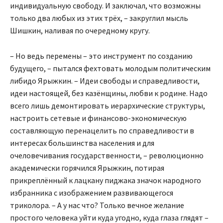
индивидуальную свободу. И заключал, что возможны
только два любых из этих трёх, – закруглил мысль
Шишкин, наливая по очередному кругу.
– Но ведь перемены – это инструмент по созданию
будущего, – пытался фехтовать молодым политическим
либидо Ярыжкин. – Идеи свободы и справедливости,
идеи настоящей, без казёнщины, любви к родине. Надо
всего лишь демонтировать иерархические структуры,
настроить сетевые и финансово-экономическую
составляющую перенацелить по справедливости в
интересах большинства населения и для
очеловечивания государственности, – революционно
академически горячился Ярыжкин, потирая
прикреплённый к лацкану пиджака значок народного
избранника с изображением развивающегося
триколора. – А у нас что? Только вечное желание
простого человека уйти куда угодно, куда глаза глядят –