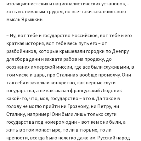
изоляционистских и националистических установок, –
хоть и с немалым трудом, но всё-таки закончил свою
мысль Ярыжкин.
– Ну, вот тебе и государство Российское, вот тебе и его
краткая история, вот тебе весь путь его – от
разбойников, которые крышевали городки по Днепру
для сбора дани и захвата рабов на продажу, до
осознания имперской миссии, где все были служивыми, в
том числе и царь, про Сталина я вообще промолчу. Они
так себя и заявляли конкретно, как первые слуги
государства, а не как сказал французский Людовик
какой-то, что, мол, государство – это я. Да такое в
голову не могло прийти ни Грозному, ни Петру, ни
Сталину, например! Они были лишь только слуги
государства под номером один – вот кем они были, а
жить в этом монастыре, то ли в тюрьме, то ли
крепости, всегда было нелегко даже им. Русский народ