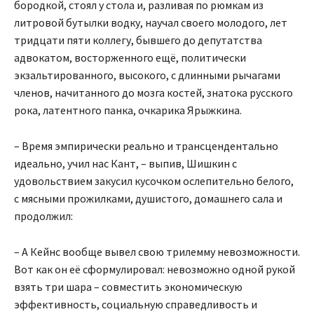
бородкой, стоял у стола и, разливая по рюмкам из
литровой бутылки водку, научал своего молодого, лет
тридцати пяти коллегу, бывшего до депутатства
адвокатом, восторженного ещё, политически
экзальтированного, высокого, с длинными рычагами
членов, начитанного до мозга костей, знатока русского
рока, латентного панка, очкарика Ярыжкина.
– Время эмпирически реально и трансцендентально
идеально, учил нас Кант, – выпив, Шишкин с
удовольствием закусил кусочком ослепительно белого,
с мясными прожилками, душистого, домашнего сала и
продолжил:
– А Кейнс вообще вывел свою трилемму невозможности.
Вот как он её сформулировал: невозможно одной рукой
взять три шара – совместить экономическую
эффективность, социальную справедливость и