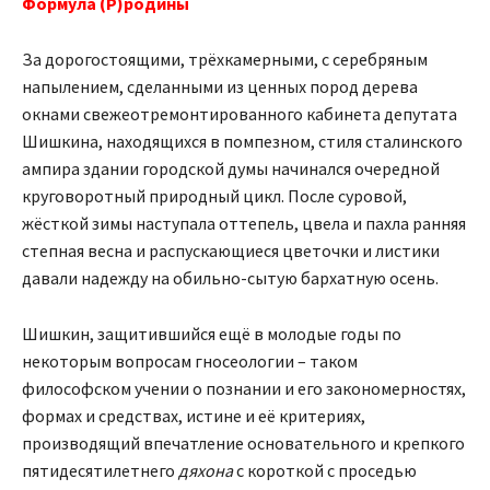
Формула (Р)родины
За дорогостоящими, трёхкамерными, с серебряным
напылением, сделанными из ценных пород дерева
окнами свежеотремонтированного кабинета депутата
Шишкина, находящихся в помпезном, стиля сталинского
ампира здании городской думы начинался очередной
круговоротный природный цикл. После суровой,
жёсткой зимы наступала оттепель, цвела и пахла ранняя
степная весна и распускающиеся цветочки и листики
давали надежду на обильно-сытую бархатную осень.
Шишкин, защитившийся ещё в молодые годы по
некоторым вопросам гносеологии – таком
философском учении о познании и его закономерностях,
формах и средствах, истине и её критериях,
производящий впечатление основательного и крепкого
пятидесятилетнего
дяхона
с короткой с проседью