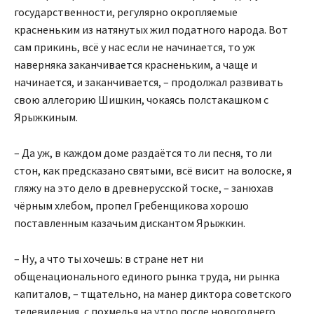
государственности, регулярно окропляемые
красненьким из натянутых жил податного народа. Вот
сам прикинь, всё у нас если не начинается, то уж
наверняка заканчивается красненьким, а чаще и
начинается, и заканчивается, – продолжал развивать
свою аллегорию Шишкин, чокаясь полстакашком с
Ярыжкиным.
– Да уж, в каждом доме раздаётся то ли песня, то ли
стон, как предсказано святыми, всё висит на волоске, я
гляжу на это дело в древнерусской тоске, – занюхав
чёрным хлебом, пропел Гребенщикова хорошо
поставленным казачьим дискантом Ярыжкин.
– Ну, а что ты хочешь: в стране нет ни
общенационального единого рынка труда, ни рынка
капиталов, – тщательно, на манер диктора советского
телевидения, с похмелья на утро после новогоднего