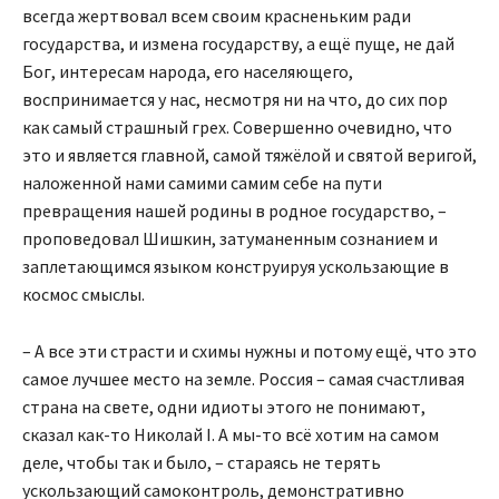
всегда жертвовал всем своим красненьким ради
государства, и измена государству, а ещё пуще, не дай
Бог, интересам народа, его населяющего,
воспринимается у нас, несмотря ни на что, до сих пор
как самый страшный грех. Совершенно очевидно, что
это и является главной, самой тяжёлой и святой веригой,
наложенной нами самими самим себе на пути
превращения нашей родины в родное государство, –
проповедовал Шишкин, затуманенным сознанием и
заплетающимся языком конструируя ускользающие в
космос смыслы.
– А все эти страсти и схимы нужны и потому ещё, что это
самое лучшее место на земле. Россия – самая счастливая
страна на свете, одни идиоты этого не понимают,
сказал как-то Николай I. А мы-то всё хотим на самом
деле, чтобы так и было, – стараясь не терять
ускользающий самоконтроль, демонстративно